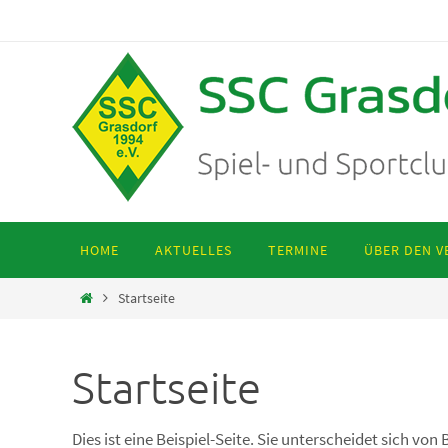
Zum
Inhalt
springen
Zum
HOME
AKTUELLES
TERMINE
ÜBER DEN V
Inhalt
springen
Start
Startseite
Startseite
Dies ist eine Beispiel-Seite. Sie unterscheidet sich von 