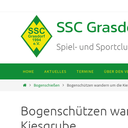
Zum
Inhalt
springen
Zum
HOME
AKTUELLES
TERMINE
ÜBER DEN V
Inhalt
springen
Start
Bogenschießen
Bogenschützen wandern um die Kie
Bogenschützen wa
Kiesgrube