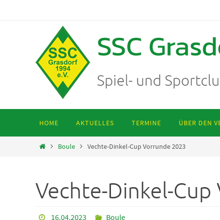
Zum
Inhalt
springen
Zum
HOME
AKTUELLES
TERMINE
ÜBER DEN V
Inhalt
springen
Start
Boule
Vechte-Dinkel-Cup Vorrunde 2023
Vechte-Dinkel-Cup
16.04.2023
Boule